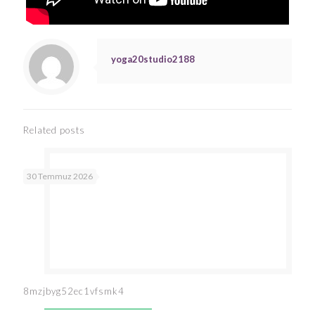
yoga20studio2188
Related posts
30 Temmuz 2026
8mzjbyg52ec1vfsmk4