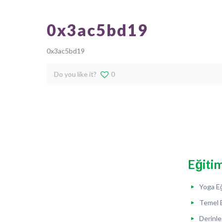
0x3ac5bd19
0x3ac5bd19
Do you like it?
0
Eğiti
Yoga Eğ
Temel 
Derinle