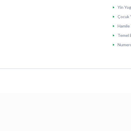
Yin Yog
Çocuk Y
Hamile 
Temel B
Numerol