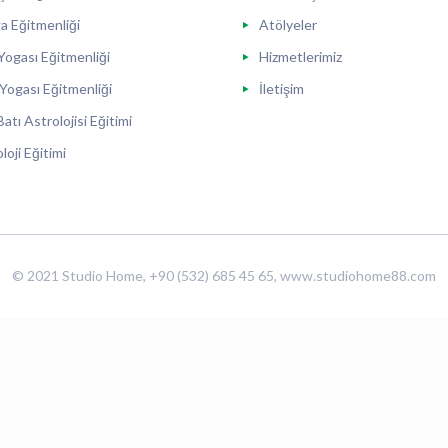
a Eğitmenliği
Atölyeler
ogası Eğitmenliği
Hizmetlerimiz
Yogası Eğitmenliği
İletişim
atı Astrolojisi Eğitimi
oji Eğitimi
© 2021 Studio Home, +90 (532) 685 45 65, www.studiohome88.com